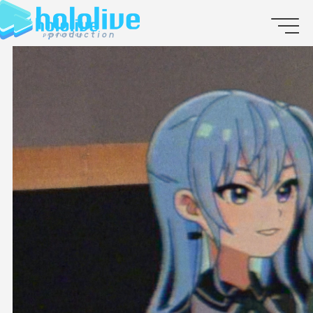
JP
EN
ABOUT
TALENT
NEWS
AUDITION
COLLABORATION
SUPPORT ADVERTISING