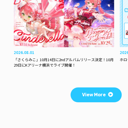
2026.08.01
202
「さくらみこ」10月14日に2ndアルバムリリース決定！10月
ホロ
29日にKアリーナ横浜でライブ開催！
View More