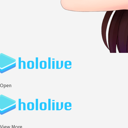
Open
View More