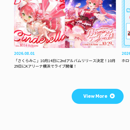
2026.08.01
202
「さくらみこ」10月14日に2ndアルバムリリース決定！10月
ホロ
29日にKアリーナ横浜でライブ開催！
View More