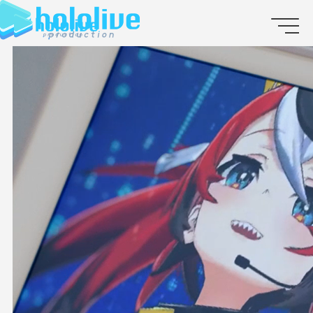
JP
EN
ABOUT
TALENT
NEWS
AUDITION
COLLABORATION
SUPPORT ADVERTISING