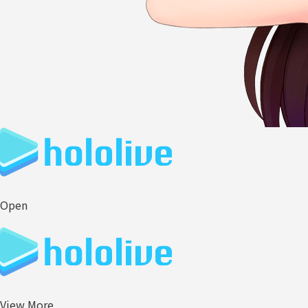
Open
View More