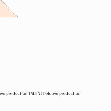
live production TALENT
hololive production