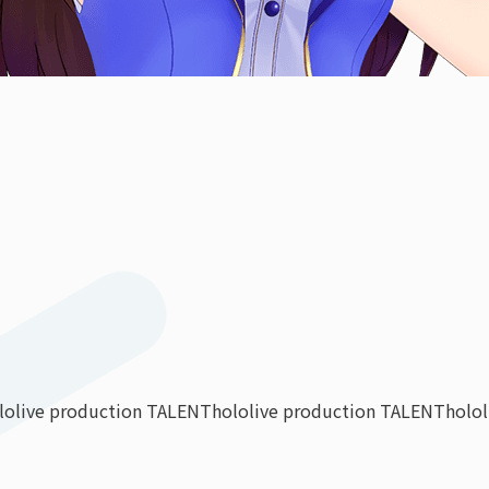
lolive production TALENT
hololive production TALENT
holo