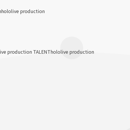
n
hololive production
live production TALENT
hololive production