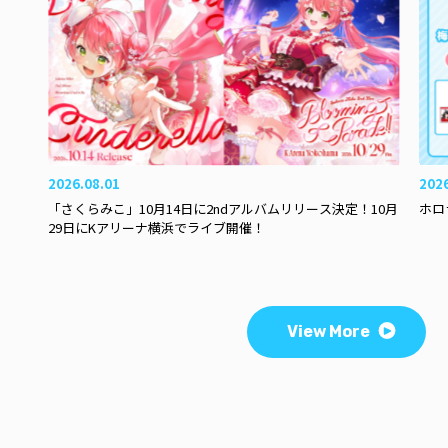
2026.08.01
202
「さくらみこ」10月14日に2ndアルバムリリース決定！10月
ホロ
29日にKアリーナ横浜でライブ開催！
View More