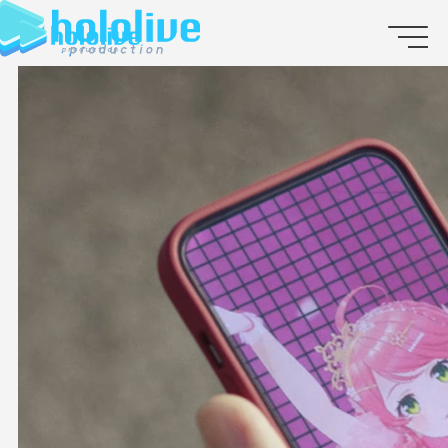
JP
EN
ABOUT
TALENT
NEWS
AUDITION
COLLABORATION
SUPPORT ADVERTISING