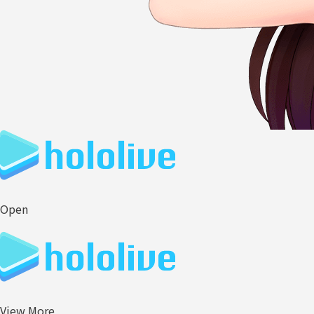
Open
View More