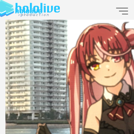
JP
EN
ABOUT
TALENT
NEWS
AUDITION
COLLABORATION
SUPPORT ADVERTISING