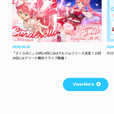
2026.08.01
202
「さくらみこ」10月14日に2ndアルバムリリース決定！10月
ホロ
29日にKアリーナ横浜でライブ開催！
View More