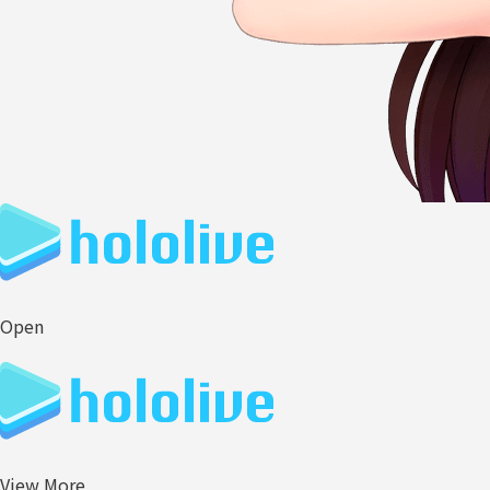
Open
View More