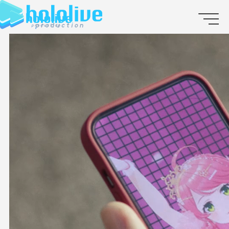
JP
EN
ABOUT
TALENT
NEWS
AUDITION
COLLABORATION
SUPPORT ADVERTISING