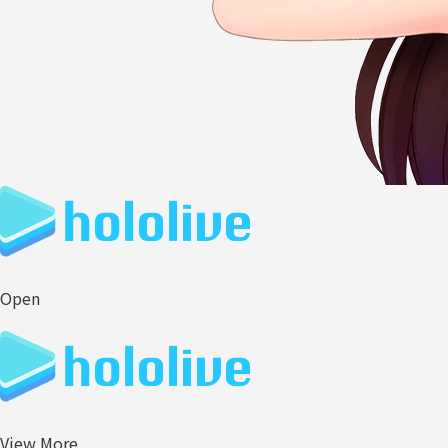
Open
View More