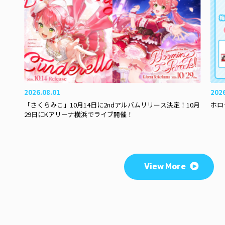
2026.08.01
202
「さくらみこ」10月14日に2ndアルバムリリース決定！10月
ホロ
29日にKアリーナ横浜でライブ開催！
View More