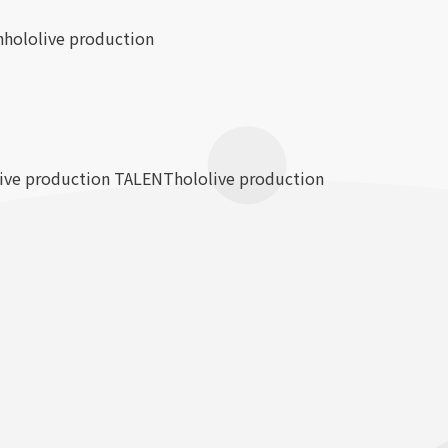
n
hololive production
live production TALENT
hololive production