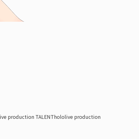
live production TALENT
hololive production