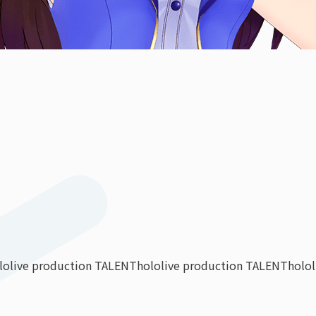
lolive production TALENT
hololive production TALENT
holo