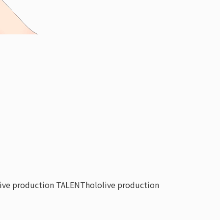
live production TALENT
hololive production