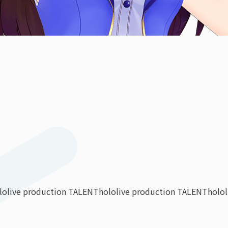
lolive production TALENT
hololive production TALENT
holo