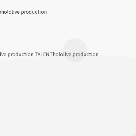
n
hololive production
live production TALENT
hololive production