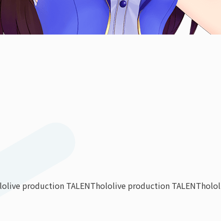
lolive production TALENT
hololive production TALENT
holo