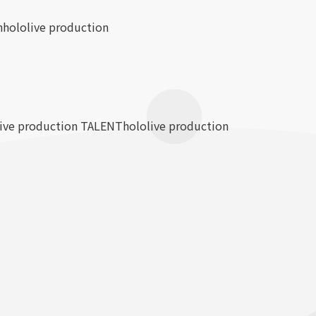
n
hololive production
live production TALENT
hololive production