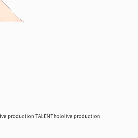
live production TALENT
hololive production