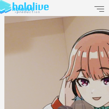
JP
EN
ABOUT
TALENT
NEWS
AUDITION
COLLABORATION
SUPPORT ADVERTISING