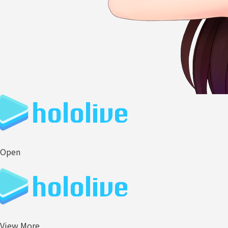
Open
View More