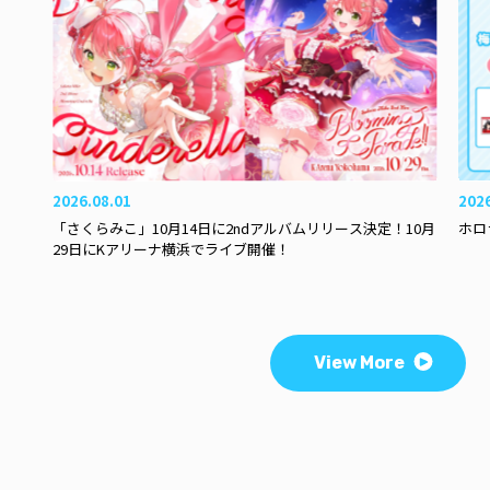
2026.08.01
202
「さくらみこ」10月14日に2ndアルバムリリース決定！10月
ホロ
29日にKアリーナ横浜でライブ開催！
View More