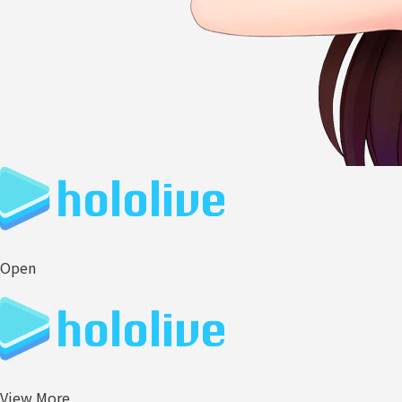
Open
View More