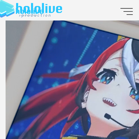
JP
EN
ABOUT
TALENT
NEWS
AUDITION
COLLABORATION
SUPPORT ADVERTISING