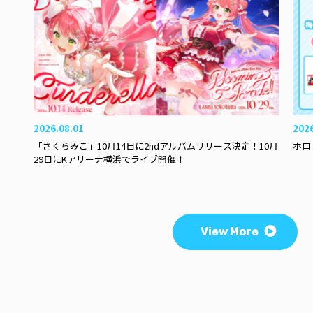
2026.08.01
202
「さくらみこ」10月14日に2ndアルバムリリース決定！10月
ホロ
29日にKアリーナ横浜でライブ開催！
View More