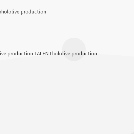
n
hololive production
live production TALENT
hololive production