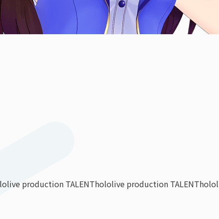
lolive production TALENT
hololive production TALENT
holo