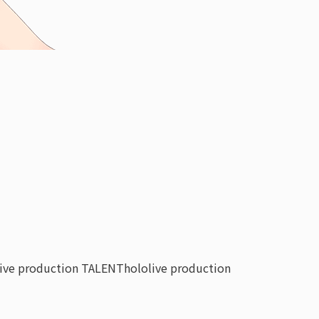
live production TALENT
hololive production