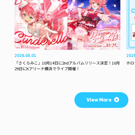
2026.08.01
202
「さくらみこ」10月14日に2ndアルバムリリース決定！10月
ホロ
29日にKアリーナ横浜でライブ開催！
View More