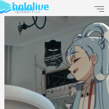
JP
EN
ABOUT
TALENT
NEWS
AUDITION
COLLABORATION
SUPPORT ADVERTISING