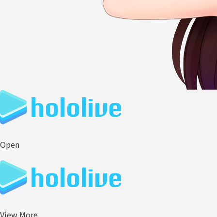
Open
View More