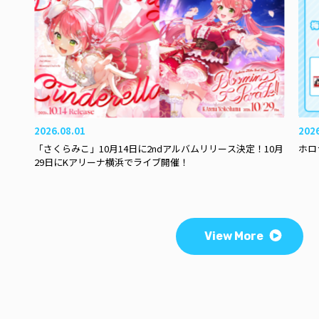
2026.08.01
202
「さくらみこ」10月14日に2ndアルバムリリース決定！10月
ホロ
29日にKアリーナ横浜でライブ開催！
View More