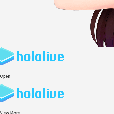
Open
View More