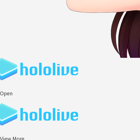
Open
View More