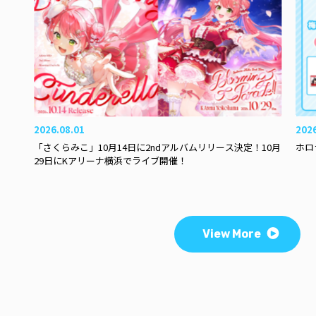
2026.08.01
202
「さくらみこ」10月14日に2ndアルバムリリース決定！10月
ホロ
29日にKアリーナ横浜でライブ開催！
View More