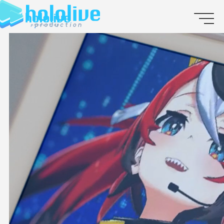
JP
EN
ABOUT
TALENT
NEWS
AUDITION
COLLABORATION
SUPPORT ADVERTISING