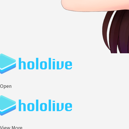
Open
View More