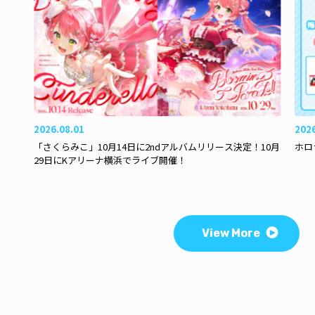
2026.08.01
202
「さくらみこ」10月14日に2ndアルバムリリース決定！10月
ホロ
29日にKアリーナ横浜でライブ開催！
View More