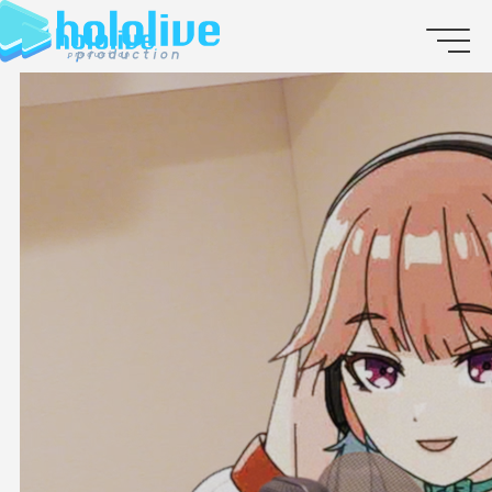
JP
EN
ABOUT
TALENT
NEWS
AUDITION
COLLABORATION
SUPPORT ADVERTISING