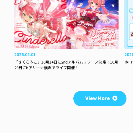
2026.08.01
202
「さくらみこ」10月14日に2ndアルバムリリース決定！10月
ホロ
29日にKアリーナ横浜でライブ開催！
View More