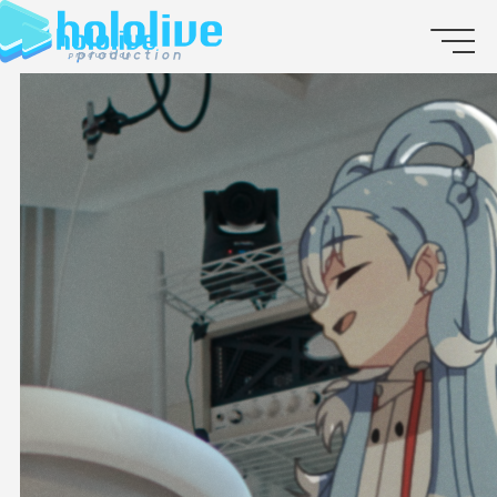
JP
EN
ABOUT
TALENT
NEWS
AUDITION
COLLABORATION
SUPPORT ADVERTISING