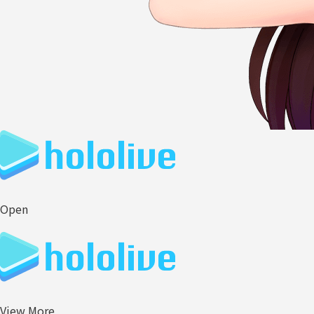
Open
View More