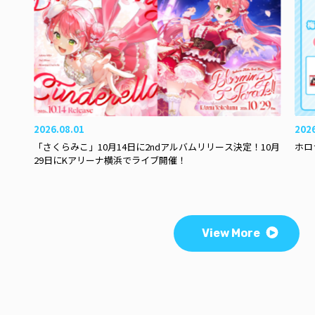
2026.08.01
202
「さくらみこ」10月14日に2ndアルバムリリース決定！10月
ホロ
29日にKアリーナ横浜でライブ開催！
View More