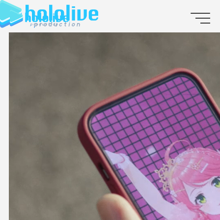
JP
EN
ABOUT
TALENT
NEWS
AUDITION
COLLABORATION
SUPPORT ADVERTISING