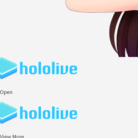
Open
View More