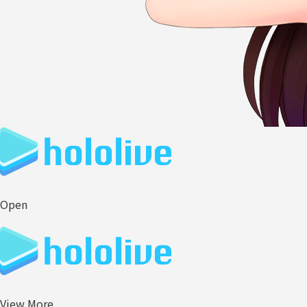
Open
View More