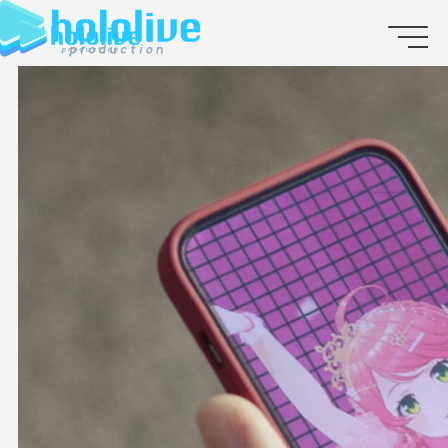
JP
EN
ABOUT
TALENT
NEWS
AUDITION
COLLABORATION
SUPPORT ADVERTISING