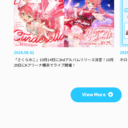
2026.08.01
202
「さくらみこ」10月14日に2ndアルバムリリース決定！10月
ホロ
29日にKアリーナ横浜でライブ開催！
View More