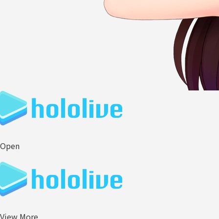
Open
View More