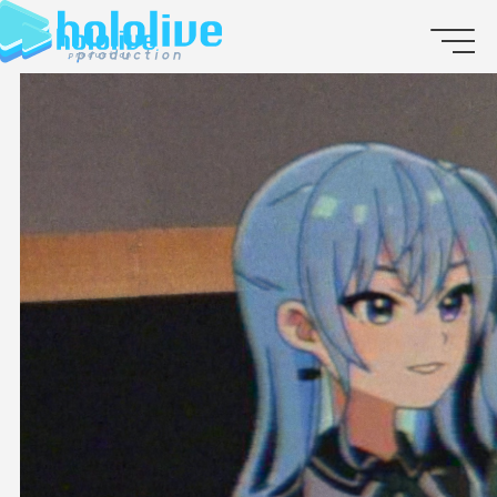
JP
EN
ABOUT
TALENT
NEWS
AUDITION
COLLABORATION
SUPPORT ADVERTISING