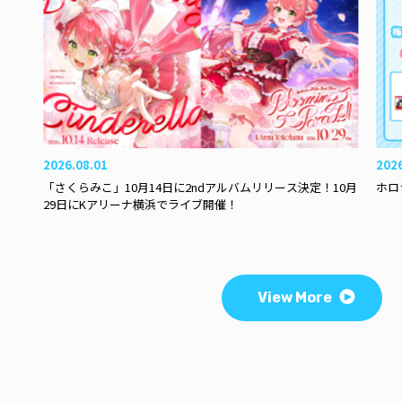
2026.08.01
202
「さくらみこ」10月14日に2ndアルバムリリース決定！10月
ホロ
29日にKアリーナ横浜でライブ開催！
View More