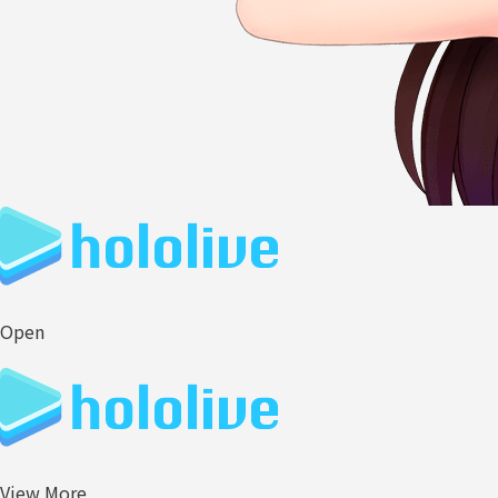
Open
View More