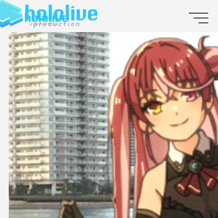
JP
EN
ABOUT
TALENT
NEWS
AUDITION
COLLABORATION
SUPPORT ADVERTISING