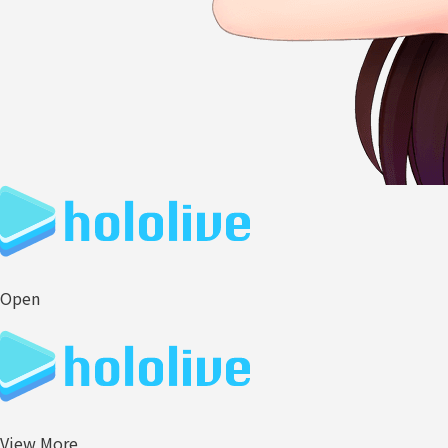
Open
View More