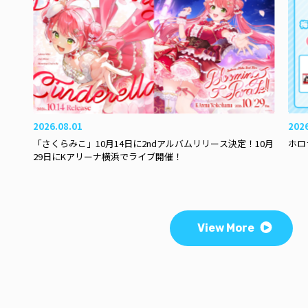
2026.08.01
202
「さくらみこ」10月14日に2ndアルバムリリース決定！10月
ホロ
29日にKアリーナ横浜でライブ開催！
View More