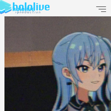
JP
EN
ABOUT
TALENT
NEWS
AUDITION
COLLABORATION
SUPPORT ADVERTISING