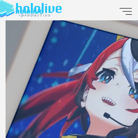
JP
EN
ABOUT
TALENT
NEWS
AUDITION
COLLABORATION
SUPPORT ADVERTISING