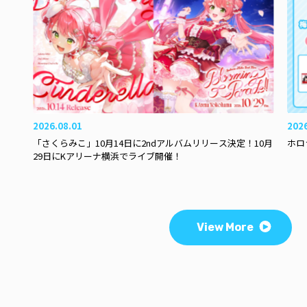
2026.08.01
202
「さくらみこ」10月14日に2ndアルバムリリース決定！10月
ホロ
29日にKアリーナ横浜でライブ開催！
View More