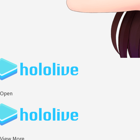
Open
View More