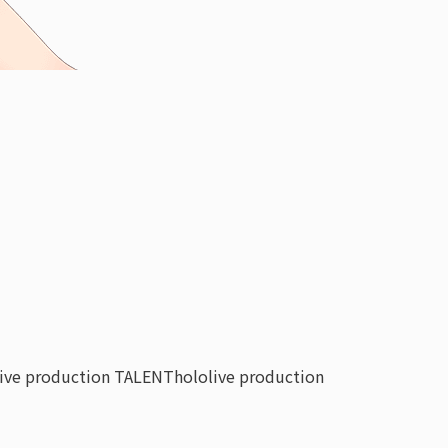
live production TALENT
hololive production