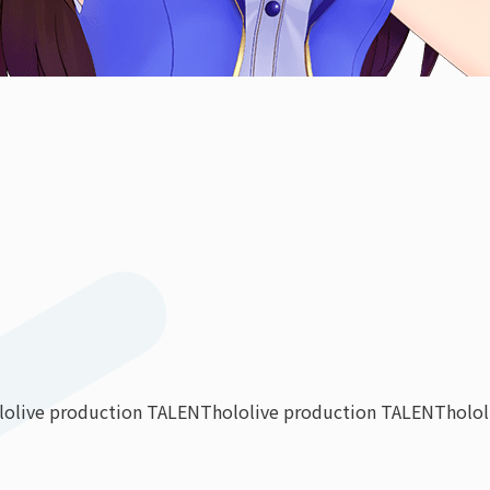
lolive production TALENT
hololive production TALENT
holo