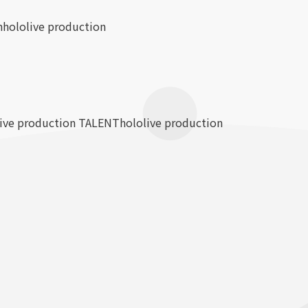
n
hololive production
live production TALENT
hololive production