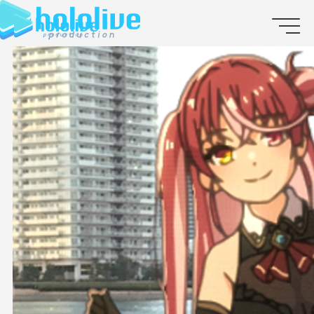
JP
EN
ABOUT
TALENT
NEWS
AUDITION
COLLABORATION
SUPPORT ADVERTISING