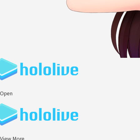
Open
View More