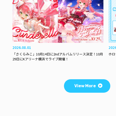
2026.08.01
202
「さくらみこ」10月14日に2ndアルバムリリース決定！10月
ホロ
29日にKアリーナ横浜でライブ開催！
View More