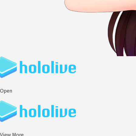
Open
View More