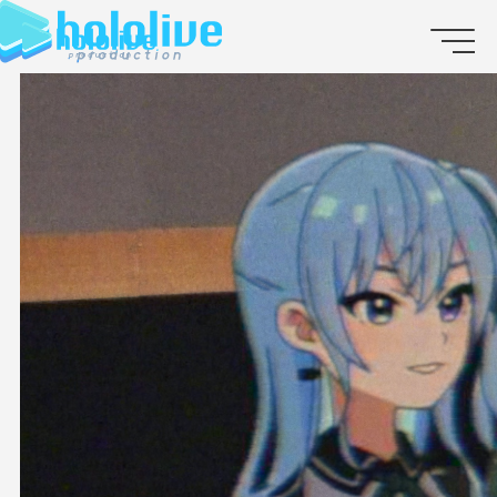
JP
EN
ABOUT
TALENT
NEWS
AUDITION
COLLABORATION
SUPPORT ADVERTISING