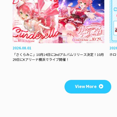
2026.08.01
202
「さくらみこ」10月14日に2ndアルバムリリース決定！10月
ホロ
29日にKアリーナ横浜でライブ開催！
View More