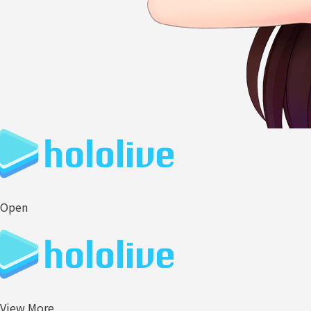
Open
View More