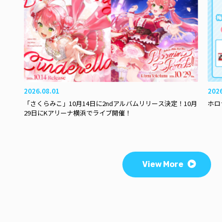
2026.08.01
202
「さくらみこ」10月14日に2ndアルバムリリース決定！10月
ホロ
29日にKアリーナ横浜でライブ開催！
View More