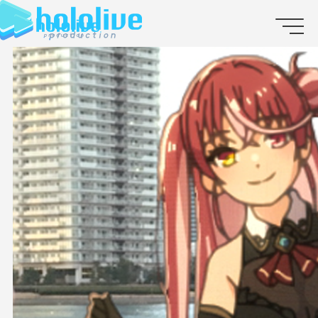
JP
EN
ABOUT
TALENT
NEWS
AUDITION
COLLABORATION
SUPPORT ADVERTISING