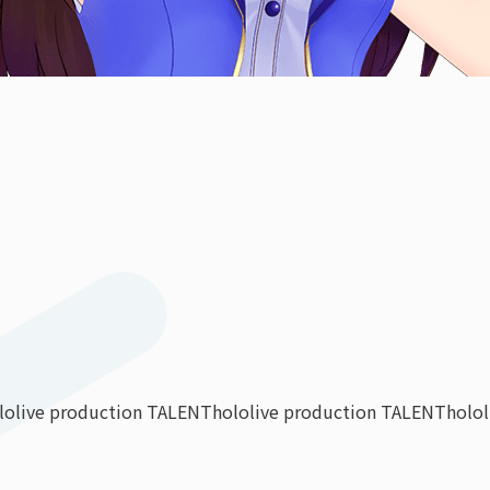
lolive production TALENT
hololive production TALENT
holo