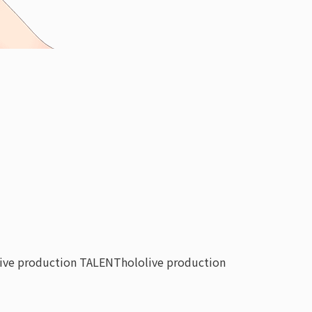
live production TALENT
hololive production