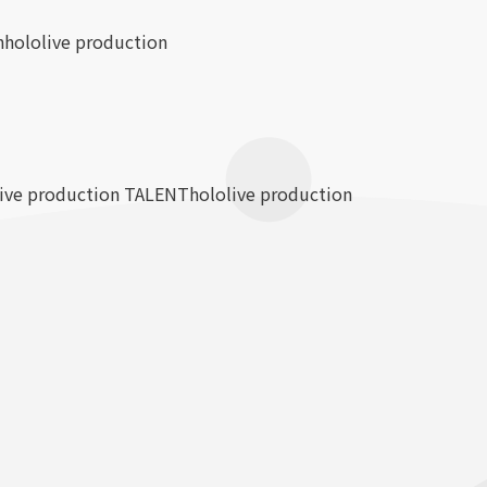
n
hololive production
live production TALENT
hololive production