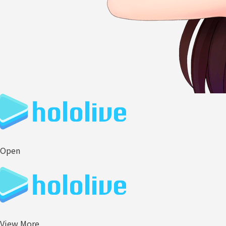
Open
View More