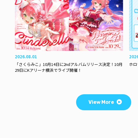
2026.08.01
202
「さくらみこ」10月14日に2ndアルバムリリース決定！10月
ホロ
29日にKアリーナ横浜でライブ開催！
View More