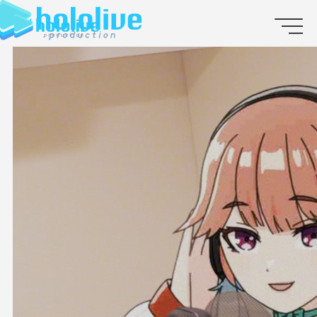
JP
EN
ABOUT
TALENT
NEWS
AUDITION
COLLABORATION
SUPPORT ADVERTISING