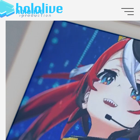
JP
EN
ABOUT
TALENT
NEWS
AUDITION
COLLABORATION
SUPPORT ADVERTISING