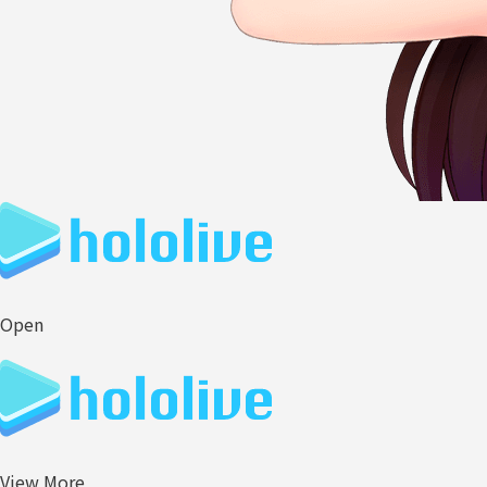
Open
View More