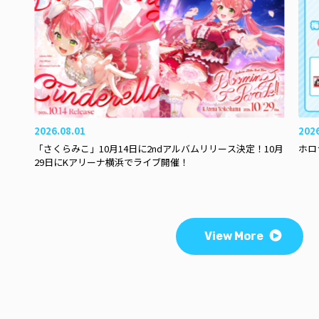
2026.08.01
202
「さくらみこ」10月14日に2ndアルバムリリース決定！10月
ホロ
29日にKアリーナ横浜でライブ開催！
View More