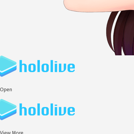
Open
View More