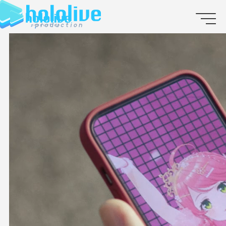
JP
EN
ABOUT
TALENT
NEWS
AUDITION
COLLABORATION
SUPPORT ADVERTISING