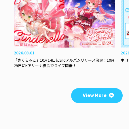
2026.08.01
202
「さくらみこ」10月14日に2ndアルバムリリース決定！10月
ホロ
29日にKアリーナ横浜でライブ開催！
View More