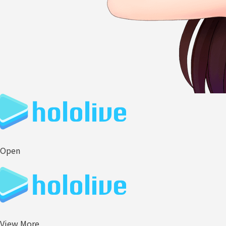
Open
View More