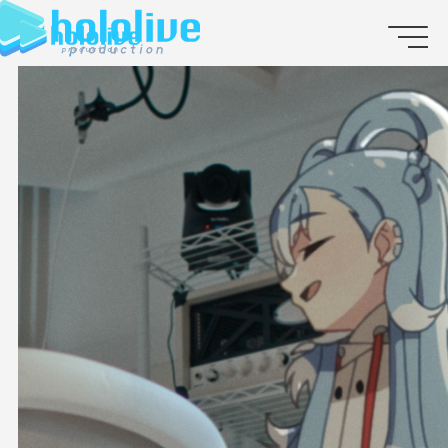
JP
EN
ABOUT
TALENT
NEWS
AUDITION
COLLABORATION
SUPPORT ADVERTISING