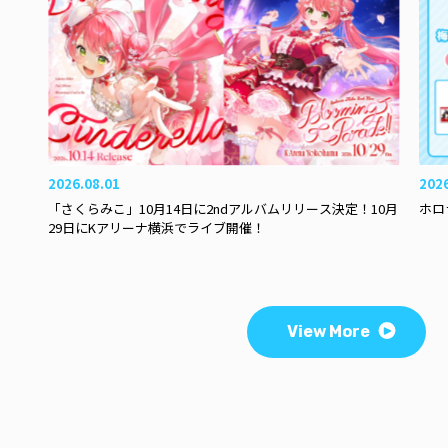
2026.08.01
202
「さくらみこ」10月14日に2ndアルバムリリース決定！10月
ホロ
29日にKアリーナ横浜でライブ開催！
View More